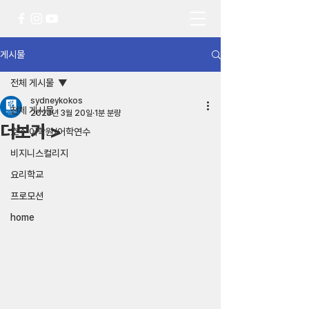
게시물
전체 게시물
sydneykokos
전체 게시물
2023년 3월 20일
1분 분량
더보기 >
호주 어학원/어학연수
비지니스컬리지
요리학교
프로모션
home