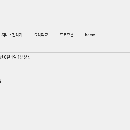
Home
회사소개
어학연수
비지니스컬리지
요
비지니스컬리지
요리학교
프로모션
home
년 8월 1일
1분 분량
일