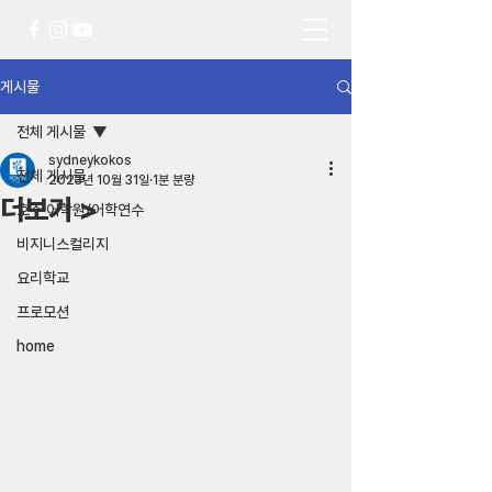
게시물
전체 게시물
sydneykokos
전체 게시물
2023년 10월 31일
1분 분량
더보기 >
호주 어학원/어학연수
비지니스컬리지
요리학교
프로모션
home