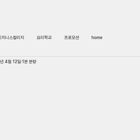
Home
회사소개
어학연수
비지니스컬리지
요
비지니스컬리지
요리학교
프로모션
home
년 4월 12일
1분 분량