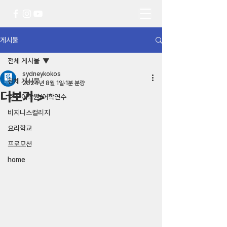
게시물
전체 게시물
sydneykokos
전체 게시물
2024년 8월 1일
1분 분량
더보기 >
호주 어학원/어학연수
비지니스컬리지
요리학교
프로모션
home