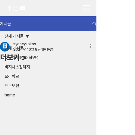
게시물
전체 게시물
sydneykokos
전체 게시물
2024년 10월 8일
1분 분량
더보기 >
호주 어학원/어학연수
비지니스컬리지
요리학교
프로모션
home