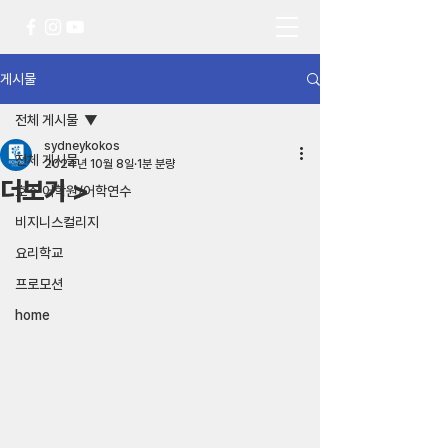
게시물
전체 게시물
sydneykokos
전체 게시물
2024년 10월 8일
1분 분량
더보기 >
호주 어학원/어학연수
비지니스컬리지
요리학교
프로모션
home