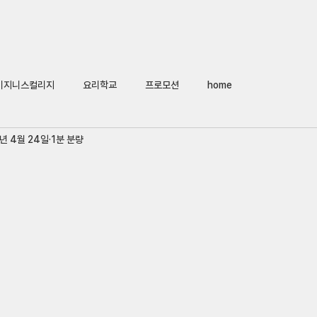
Home
회사소개
어학연수
비지니스컬리지
요
비지니스컬리지
요리학교
프로모션
home
년 4월 24일
1분 분량