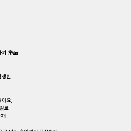
가기 
🌍🏡
 
탄생한 
아요, 
길로 
자! 