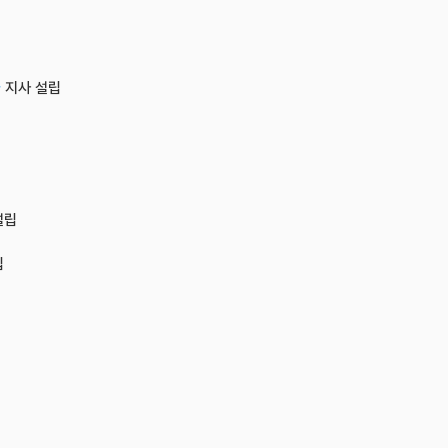
가
지사 설립
설립
립