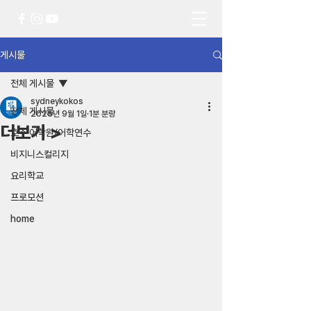
게시물
전체 게시물
sydneykokos
전체 게시물
2025년 9월 1일
1분 분량
더보기 >
호주 어학원/어학연수
비지니스컬리지
요리학교
프로모션
home