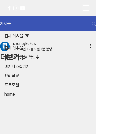
게시물
전체 게시물
sydneykokos
전체 게시물
2025년 12월 9일
1분 분량
더보기 >
호주 어학원/어학연수
비지니스컬리지
요리학교
프로모션
home